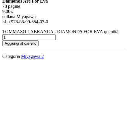
Diamonds Are For Eva
78 pagine
9,00€
collana Miyagawa
isbn 978-88-99-654-03-0
TOMMASO LABRANCA - DIAMONDS FOR EVA quantità
Aggiungi al carrello
Categoria
Miyagawa 2
Descrizione
Descrizione
Anche il mondo dei personaggi di carta subisce trasformazioni come
quello reale. Anche la coppia enigmatica più famosa tra le coppie
enigmatiche deve affrontare il licenziamento. Ma invece di farsi
prendere dalla depressione, Sisina e Giovanni (aka la Susi e il
Gianni) decidono di dare una svolta alla loro vita e diventano artisti
concettuali. In fondo è sempre meglio che lavorare.
Dopo aver incontrato per caso una stilista in una discarica, i due
entrano in un mondo di snob ipocriti e di vere ladre, di ossa